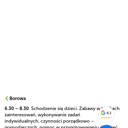
Borowa
6.30 – 8.30
Schodzenie się dzieci. Zabawy w kącikach
4.1
zainteresowań, wykonywanie zadań
★
★
★
★
★
indywidualnych, czynności porządkowo –
gospodarczych, pomoc w przygotowywaniu do zajęć,