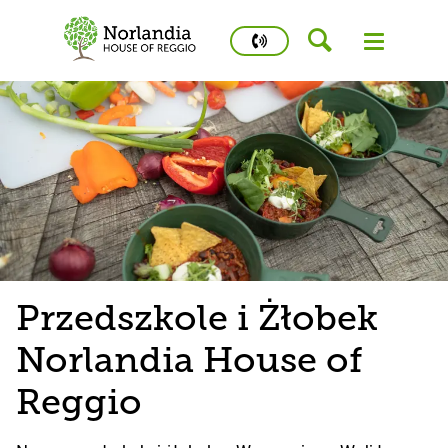
phone
number
502
458
426
Kidstime
Przedszkole i Żłobek
Norlandia House of
Reggio