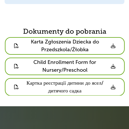
Dokumenty do pobrania
Dokumenty
Karta Zgłoszenia Dziecka do
do
Przedszkola/Żłobka
pobrania
Dokumenty
Child Enrollment Form for
do
Nursery/Preschool
pobrania
Dokumenty
Картка реєстрації дитини до ясел/
do
дитячого садка
pobrania