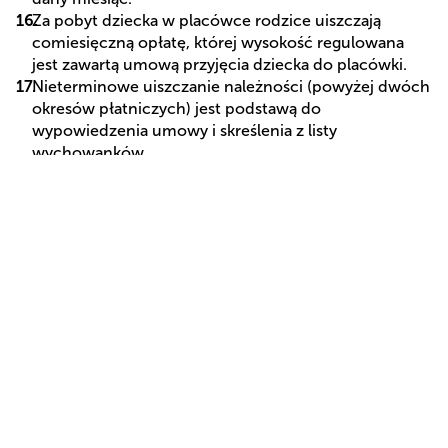
Za pobyt dziecka w placówce rodzice uiszczają
comiesięczną opłatę, której wysokość regulowana
jest zawartą umową przyjęcia dziecka do placówki.
Nieterminowe uiszczanie należności (powyżej dwóch
okresów płatniczych) jest podstawą do
wypowiedzenia umowy i skreślenia z listy
wychowanków.
Jeżeli rodzic nie opłaci pobytu dziecka w placówce w
określonym terminie, zostaną naliczone odsetki do
płacenia za każdy dzień zwłoki.
Żłobek nie ponosi odpowiedzialności za rzeczy
przynoszone do placówki.
Wszystkie sprawy związane z życiem placówki,
powinny być omawiane na terenie placówki w
obecności zainteresowanych stron tego samego dnia.
Dzieci nie mogą przynosić do placówki i spożywać w
sali słodyczy, gum do żucia i innych pokarmów
przynoszonych przez rodziców, za wyjątkiem dzieci
alergicznych, jeśli dieta potwierdzona została przez
lekarza prowadzącego, w godzinach spożywania