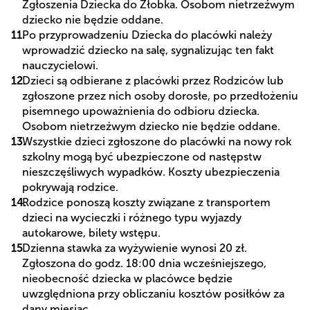
Zgłoszenia Dziecka do Żłobka. Osobom nietrzeźwym
dziecko nie będzie oddane.
Po przyprowadzeniu Dziecka do placówki należy
wprowadzić dziecko na salę, sygnalizując ten fakt
nauczycielowi.
Dzieci są odbierane z placówki przez Rodziców lub
zgłoszone przez nich osoby dorosłe, po przedłożeniu
pisemnego upoważnienia do odbioru dziecka.
Osobom nietrzeźwym dziecko nie będzie oddane.
Wszystkie dzieci zgłoszone do placówki na nowy rok
szkolny mogą być ubezpieczone od następstw
nieszczęśliwych wypadków. Koszty ubezpieczenia
pokrywają rodzice.
Rodzice ponoszą koszty związane z transportem
dzieci na wycieczki i różnego typu wyjazdy
autokarowe, bilety wstępu.
Dzienna stawka za wyżywienie wynosi 20 zł.
Zgłoszona do godz. 18:00 dnia wcześniejszego,
nieobecność dziecka w placówce będzie
uwzględniona przy obliczaniu kosztów posiłków za
dany miesiąc.