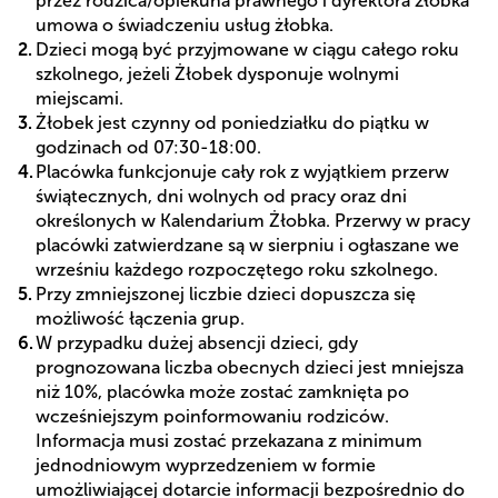
przez rodzica/opiekuna prawnego i dyrektora żłobka
umowa o świadczeniu usług żłobka.
Dzieci mogą być przyjmowane w ciągu całego roku
szkolnego, jeżeli Żłobek dysponuje wolnymi
miejscami.
Żłobek jest czynny od poniedziałku do piątku w
godzinach od 07:30-18:00.
Placówka funkcjonuje cały rok z wyjątkiem przerw
świątecznych, dni wolnych od pracy oraz dni
określonych w Kalendarium Żłobka. Przerwy w pracy
placówki zatwierdzane są w sierpniu i ogłaszane we
wrześniu każdego rozpoczętego roku szkolnego.
Przy zmniejszonej liczbie dzieci dopuszcza się
możliwość łączenia grup.
W przypadku dużej absencji dzieci, gdy
prognozowana liczba obecnych dzieci jest mniejsza
niż 10%, placówka może zostać zamknięta po
wcześniejszym poinformowaniu rodziców.
Informacja musi zostać przekazana z minimum
jednodniowym wyprzedzeniem w formie
umożliwiającej dotarcie informacji bezpośrednio do