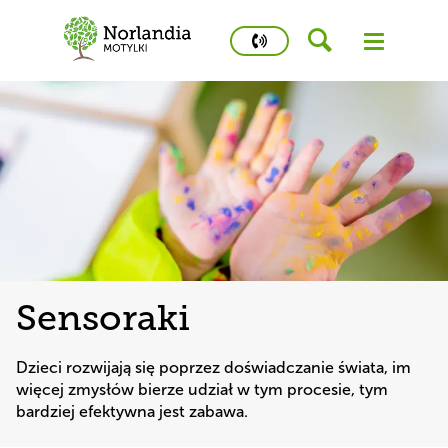
phone
number
502
458
426
Kidstime
Sensoraki
Dzieci rozwijają się poprzez doświadczanie świata, im 
więcej zmysłów bierze udział w tym procesie, tym 
bardziej efektywna jest zabawa.