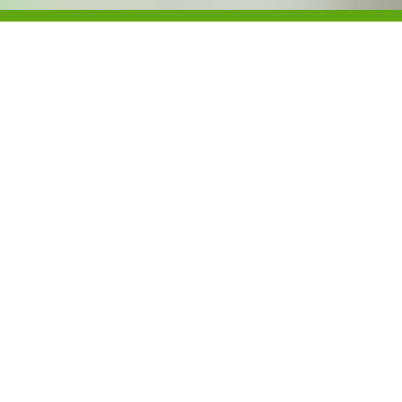
Kontakt
Godziny
otwarcia
Motylki
ul. Jana Kazimierza
Godziny otwarcia:
15
07:00- 18:00
01248 Warszawa
Dyrektor Placówki
Martyna Lewańska
Numer telefonu
502 458 426
Zadzwoń
E-mail