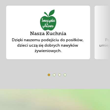
Slide 1 of 4
Nasza Kuchnia
Dzięki naszemu podejściu do posiłków, 
Po
dzieci uczą się dobrych nawyków 
umieję
żywieniowych.