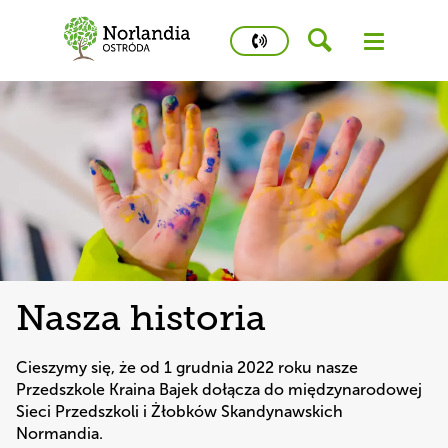
phone
number
600
433
050
Kidstime
Nasza historia
Cieszymy się, że od 1 grudnia 2022 roku nasze 
Przedszkole Kraina Bajek dołącza do międzynarodowej 
Sieci Przedszkoli i Żłobków Skandynawskich 
Normandia. 