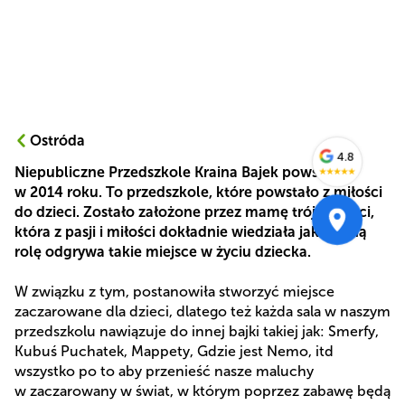
Ostróda
4.8
Niepubliczne Przedszkole Kraina Bajek powstało
★
★
★
★
★
w 2014 roku. To przedszkole, które powstało z miłości
do dzieci. Zostało założone przez mamę trójki dzieci,
która z pasji i miłości dokładnie wiedziała jak ważną
rolę odgrywa takie miejsce w życiu dziecka.
W związku z tym, postanowiła stworzyć miejsce
zaczarowane dla dzieci, dlatego też każda sala w naszym
przedszkolu nawiązuje do innej bajki takiej jak: Smerfy,
Kubuś Puchatek, Mappety, Gdzie jest Nemo, itd
wszystko po to aby przenieść nasze maluchy
w zaczarowany w świat, w którym poprzez zabawę będą