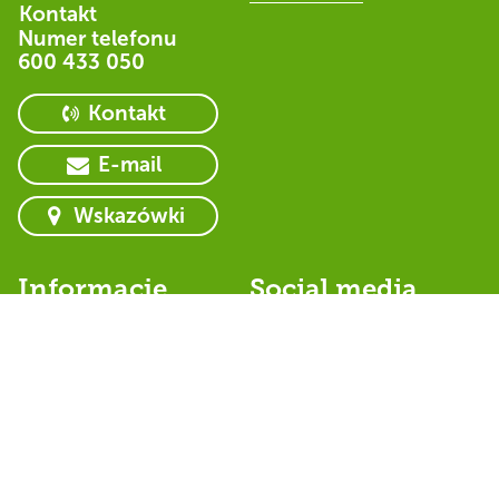
Kontakt
Numer telefonu
600 433 050
Kontakt
E-mail
Wskazówki
Informacje
Social media
RODO
Nasz Facebook
Certyfikat ISO
TikTok
Linkedin
Instagram
Youtube Norlandia
Przedszkola