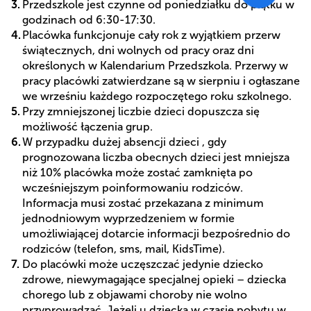
Przedszkole jest czynne od poniedziałku do piątku w
godzinach od 6:30-17:30.
Placówka funkcjonuje cały rok z wyjątkiem przerw
świątecznych, dni wolnych od pracy oraz dni
określonych w Kalendarium Przedszkola. Przerwy w
pracy placówki zatwierdzane są w sierpniu i ogłaszane
we wrześniu każdego rozpoczętego roku szkolnego.
Przy zmniejszonej liczbie dzieci dopuszcza się
możliwość łączenia grup.
W przypadku dużej absencji dzieci , gdy
prognozowana liczba obecnych dzieci jest mniejsza
niż 10% placówka może zostać zamknięta po
wcześniejszym poinformowaniu rodziców.
Informacja musi zostać przekazana z minimum
jednodniowym wyprzedzeniem w formie
umożliwiającej dotarcie informacji bezpośrednio do
rodziców (telefon, sms, mail, KidsTime).
Do placówki może uczęszczać jedynie dziecko
zdrowe, niewymagające specjalnej opieki – dziecka
chorego lub z objawami choroby nie wolno
przyprowadzać. Jeżeli u dziecka w czasie pobytu w