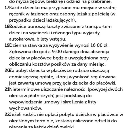
do mycia zębów, bieliznę i odzież na przebranie.
Każde dziecko ma przypisane mu miejsce w szatni,
ręcznik w łazience oraz osobny leżak z pościelą (w
przypadku dzieci leżakujących).
Rodzice ponoszą koszty związane z transportem
dzieci na wycieczki i różnego typu wyjazdy
autokarowe, bilety wstępu.
Dzienna stawka za wyżywienie wynosi 16 00 zł.
Zgłoszona do godz. 9:00 danego dnia absencja
dziecka w placówce będzie uwzględniona przy
obliczaniu kosztów posiłków za dany miesiąc.
Za pobyt dziecka w placówce rodzice uiszczają
comiesięczną opłatę, której wysokość regulowana
jest zawartą umową przyjęcia dziecka do placówki.
Nieterminowe uiszczanie należności (powyżej dwóch
okresów płatniczych) jest podstawą do
wypowiedzenia umowy i skreślenia z listy
wychowanków.
Jeżeli rodzic nie opłaci pobytu dziecka w placówce w
określonym terminie, zostaną naliczone odsetki do
płacenia za każdy dzień zwłoki.