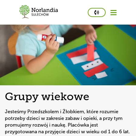
phone
number
502
458
426
Kidstime
Grupy wiekowe
Jesteśmy Przedszkolem i Żłobkiem, które rozumie 
potrzeby dzieci w zakresie zabaw i opieki, a przy tym 
promujemy rozwój i naukę. Placówka jest 