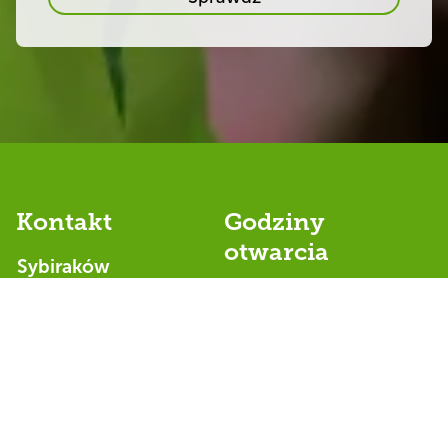
dobry
start!
Kontakt
Godziny
otwarcia
Sybiraków
ul. Sybiraków 8a
Przedszkole
15204 Białystok
6:30 - 18:00
Żłobek
Dyrektor Placówki
Karolina
6:30 - 17:00
Nosorowska
Numer telefonu
(sekretariat) 502