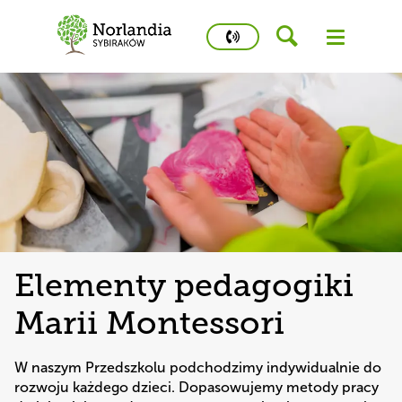
phone
number
502
458
426
Kidstime
Elementy pedagogiki
Marii Montessori
W naszym Przedszkolu podchodzimy indywidualnie do 
rozwoju każdego dzieci. Dopasowujemy metody pracy 