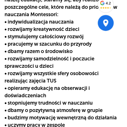
4.2
poszczególne cele, które należą do priorytetów
★
★
★
★
★
nauczania Montessori:
• indywidualizacja nauczania
• rozwijamy kreatywność dzieci
• stymulujemy całościowy rozwój
• pracujemy w szacunku do przyrody
• dbamy razem o środowisko
• rozwijamy samodzielność i poczucie
sprawczości u dzieci
• rozwijamy wszystkie sfery osobowości
realizując zajęcia TUS
• opieramy edukację na obserwacji i
doświadczeniach
• stopniujemy trudności w nauczaniu
• dbamy o pozytywną atmosferę w grupie
• budzimy motywację wewnętrzną do działania
• uczymy pracy w zespole