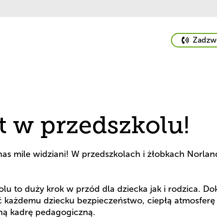
phone
Zadzw
phone
numbe
number
573
573
975
975
486
486
t w przedszkolu!
u nas mile widziani! W przedszkolach i żłobkach Norlan
u to duży krok w przód dla dziecka jak i rodzica. Do
 każdemu dziecku bezpieczeństwo, ciepłą atmosferę i 