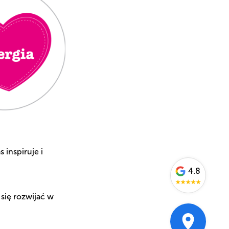
 inspiruje i
4.8
★
★
★
★
★
się rozwijać w