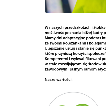
W naszych przedszkolach i żłobkac
możliwość poznania bliżej kadry p
Mamy dni adaptacyjne podczas któ
ze swoimi koleżankami i kolegam
Ulepszanie usług i stanie się pun
które przyniosą korzyści społecze
Kompetentni i wykwalifikowani pr
w stale rozwijającym się środow
zawodowym i jasnym ramom etyczn
Nasze wartości: