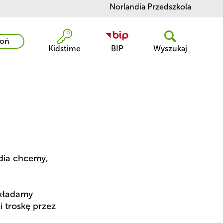
Norlandia Przedszkola
oń
Kidstime
BIP
Wyszukaj
r
dia chcemy, 
kładamy 
troskę przez 