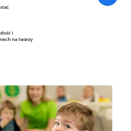
ostać
dość i
miech na twarzy