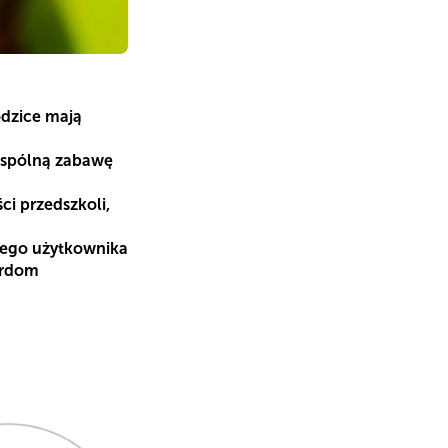
odzice mają
 wspólną zabawę
ci przedszkoli,
żdego użytkownika
ardom