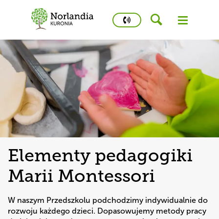
phone
number
573
975
486
Kidstime
Elementy pedagogiki
Marii Montessori
W naszym Przedszkolu podchodzimy indywidualnie do 
rozwoju każdego dzieci. Dopasowujemy metody pracy 