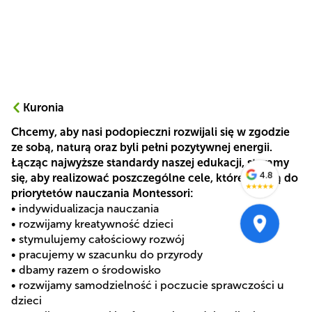
Kuronia
Chcemy, aby nasi podopieczni rozwijali się w zgodzie
ze sobą, naturą oraz byli pełni pozytywnej energii.
Łącząc najwyższe standardy naszej edukacji, staramy
4.8
się, aby realizować poszczególne cele, które należą do
★
★
★
★
★
priorytetów nauczania Montessori:
• indywidualizacja nauczania
• rozwijamy kreatywność dzieci
• stymulujemy całościowy rozwój
• pracujemy w szacunku do przyrody
• dbamy razem o środowisko
• rozwijamy samodzielność i poczucie sprawczości u
dzieci