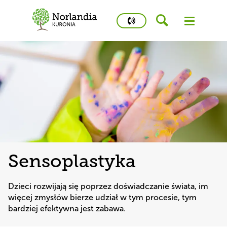
phone
number
573
975
486
Kidstime
Sensoplastyka
Dzieci rozwijają się poprzez doświadczanie świata, im 
więcej zmysłów bierze udział w tym procesie, tym 
bardziej efektywna jest zabawa.