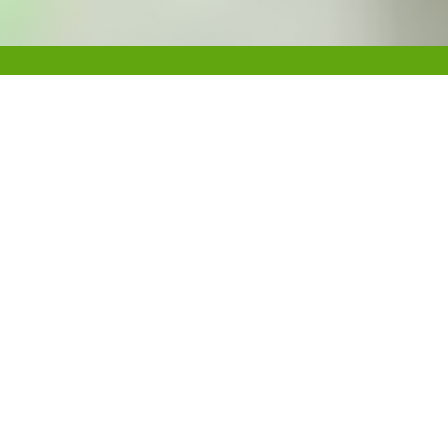
Kontakt
Godziny
otwarcia
Kuronia
ul. Jacka Kuronia 7
Godziny otwarcia:
10165 Olsztyn
6:30- 17:00
Dyrektor Placówki
Beata Standarska
Numer telefonu
573
975 486
Zadzwoń
E-mail