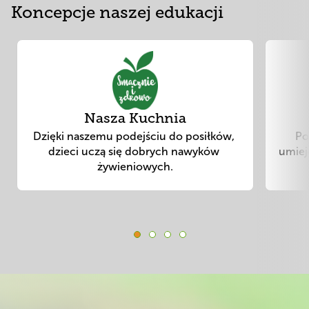
Koncepcje naszej edukacji
Slide 1 of 4
Nasza Kuchnia
Dzięki naszemu podejściu do posiłków, 
Po
dzieci uczą się dobrych nawyków 
umieję
żywieniowych.