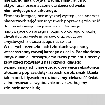
miesza, ugniata, dotyka, wącha, smakuje. Są to
aktywności przeznaczone dla dzieci od wieku
niemowlęcego do szkolnego.
Elementy integracji sensorycznej występujące podczas
plastycznych zajęć sensorycznych poprawiają zdolność
do prawidłowego reagowania na informacje
napływające do naszego mózgu, do którego w każdej
chwili dociera wiele impulsów oraz bodźców
zmysłowych z otaczającego nas świata.
W naszych przedszkolach i żłobkach wspieramy
wszechstronny rozwój każdego dziecka. Podchodzimy
indywidualnie i rozwiązujemy każdy problem. Chcemy
żeby dzieci rozwijały u nas skrzydła, dlatego
wzmacniamy ich umiejętność obserwacji i eksploracji
otoczenia poprzez dotyk, zapach wzrok, smak. Dzięki
takim oddziaływaniom rozbudzamy ciekawość świata,
zainteresowania, wyobraźnię oraz kształtujemy
zdolność uczenia się.