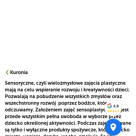
Kuronia
Sensoryczne, czyli wielozmysłowe zajęcia plastyczne
mają na celu wspieranie rozwoju i kreatywności dzieci.
Pozwalają na pobudzenie wszystkich zmysłów oraz
wszechstronny rozwój poprzez bodźce, które
4.8
odczuwamy. Założeniem zajęć sensoplastycznych jest
★
★
★
★
★
przede wszystkim pełna swoboda w wyborze przez
dziecko określonej aktywności. Podczas zajęć używane
są tylko i wyłączne produkty spożywcze, które dziecko