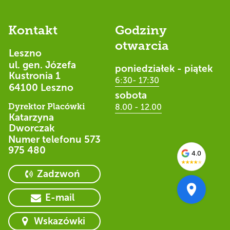
Kontakt
Godziny
otwarcia
Leszno
ul. gen. Józefa
poniedziałek - piątek
Kustronia 1
6:30- 17:30
64100 Leszno
sobota
Dyrektor Placówki
8.00 - 12.00
Katarzyna
Dworczak
Numer telefonu
573
975 480
4.0
★
★
★
★
★
Zadzwoń
E-mail
Wskazówki