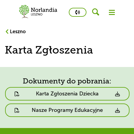
phone
number
502
Leszno
458
426
Karta Zgłoszenia
Kidstime
Dokumenty do pobrania:
Dokumenty
Karta Zgłoszenia Dziecka
do
pobrania:
Dokumenty
Nasze Programy Edukacyjne
do
pobrania: