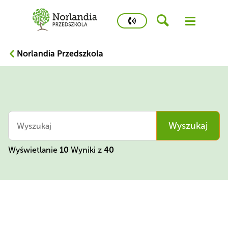
phone
number
573
Norlandia Przedszkola
975
500
Kidstime
search
Wyszukaj
button
Dlaczego warto nas wybrać?
Wyświetlanie 
10
 Wyniki z 
40
Pedagogika
Nasze lokalizacje