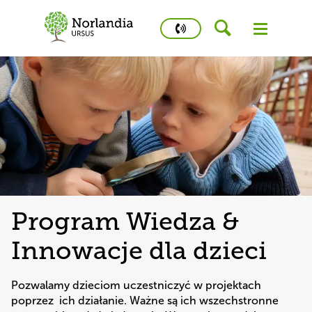
phone
number
502
458
426
Kidstime
Program Wiedza &
Innowacje dla dzieci
Pozwalamy dzieciom uczestniczyć w projektach 
poprzez  ich działanie. Ważne są ich wszechstronne 